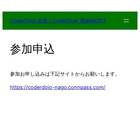
内
容
CoderDojo 名護 / CoderDojo 恩納@OIST
を
ス
キ
参加申込
ッ
プ
参加お申し込みは下記サイトからお願いします。
https://coderdojo-nago.connpass.com/