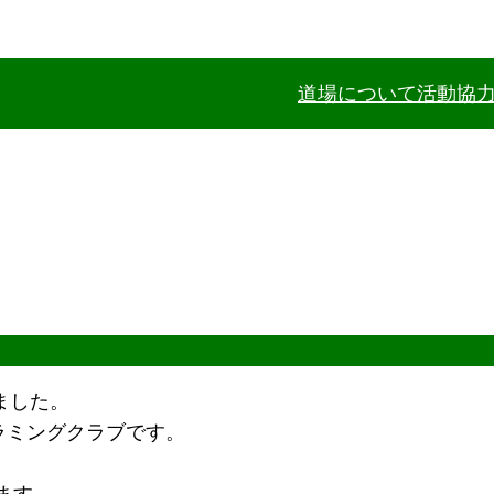
道場について
活動協
りました。
ラミングクラブです。
ます。