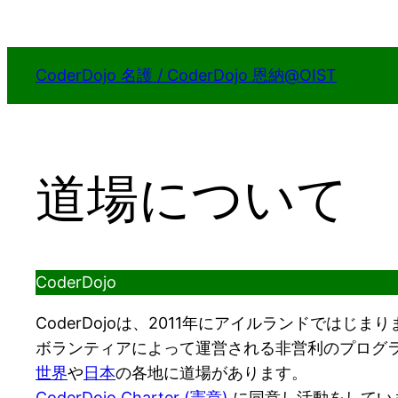
内
容
を
CoderDojo 名護 / CoderDojo 恩納@OIST
ス
キ
ッ
プ
道場について
CoderDojo
CoderDojoは、2011年にアイルランドではじま
ボランティアによって運営される非営利のプログ
世界
や
日本
の各地に道場があります。
CoderDojo Charter (憲章)
に同意し活動をしてい